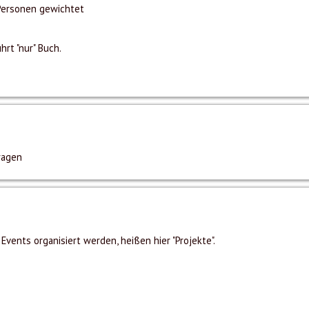
Personen gewichtet
rt "nur" Buch.
ragen
vents organisiert werden, heißen hier "Projekte".
s