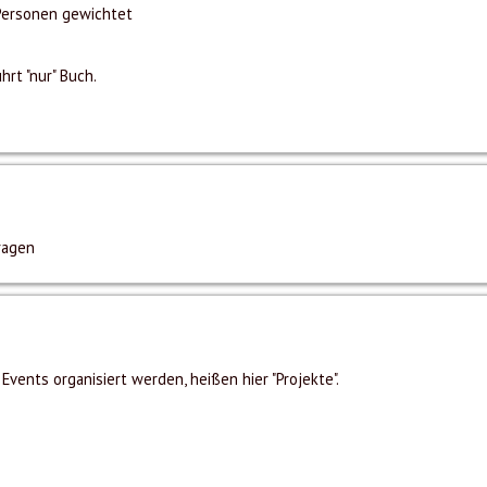
Personen gewichtet
rt "nur" Buch.
ragen
vents organisiert werden, heißen hier "Projekte".
s