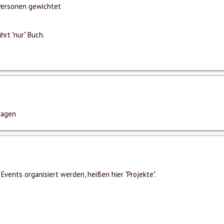
Personen gewichtet
rt "nur" Buch.
ragen
vents organisiert werden, heißen hier "Projekte".
s