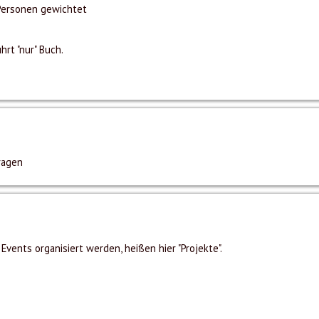
Personen gewichtet
rt "nur" Buch.
ragen
vents organisiert werden, heißen hier "Projekte".
s